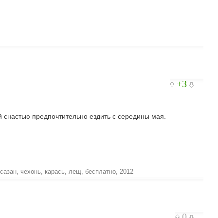
+3
й снастью предпочтительно ездить с середины мая.
сазан
,
чехонь
,
карась
,
лещ
,
бесплатно
,
2012
0