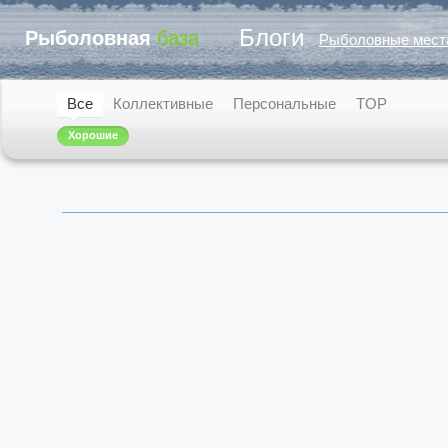
Блоги
Рыболовная
база
Рыболовные мест
Все
Коллективные
Персональные
TOP
Хорошие