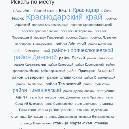
Искать по месту
г. Краснодар
г. Ейск
г.
г. Адыгейск
г. Горячий ключ
г. Сочи
Краснодарский край
Темрюк
поселок
Афипский
поселок Комсомольский
поселок Краснооктябрьский
поселок Красносельское
поселок Октябрьский
поселок
Плодородный
поселок Приречный
поселок Садки
поселок Ясенская
район Абинский
переправа
Пшикуйхабль
район Анапский
район Горячеключевской
район Белореченский
район Динской
район Ейский
район Кавказский
район Калининский
район Каневской
район Кореновский
район
район Приморско-Ахтарский
Красноармейский
район Крымский
район Северский
район Славянский
район Староминской
район Темрюкский
район Тбилисский
район Теучежский
район Тимашевский
республика
район Щербиновский
Адыгея
село Братковское
село Джигинка
село Прогресс
село
станица
Средний Дукмасов
село Суворовское
село Школьное
Бакинская
станица Васюринская
станица Гладковская
станица Динская
станица Дядьковская
станица Елизаветинская
станица Мартанская
станица
станица Ивановская