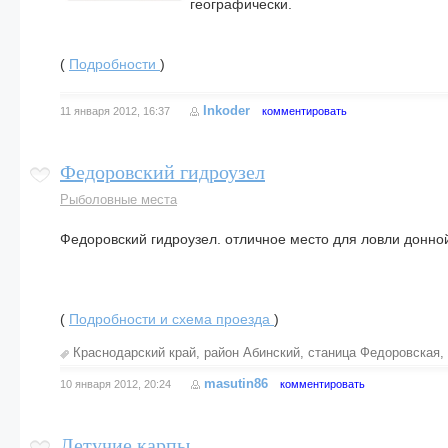
географически.
(
Подробности
)
Inkoder
11 января 2012, 16:37
комментировать
Федоровский гидроузел
Рыболовные места
Федоровский гидроузел. отличное место для ловли донно
(
Подробности и схема проезда
)
Краснодарский край
,
район Абинский
,
станица Федоровская
,
masutin86
10 января 2012, 20:24
комментировать
Летучие карпы