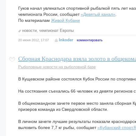
Гуков начал увлекаться спортивной рыбалкой пять лет на
чемпионата России, сообщает
«Девятый канал»
.
По материалам
Живой Кубани
новости
,
чемпионат Европы
Inkoder
20 июня 2012, 17:07
комментировать
Сборная Краснодара взяла золото в общеком
Рыболовные новости на рыболовной базе
В Кущевском районе состоялся Кубок России по спортивн
На состязания съехались 66 человек из девяти регионов 
В общекомандном зачете первое место заняла сборная Кр
призеров команда из Свердловской области.
В личном зачете лучшие результаты показали краснодарс
выловить более 7,7 кг рыбы, сообщает
«Кубанский спорт.