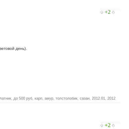
+2
ветовой день).
латник
,
до 500 руб
,
карп
,
амур
,
толстолобик
,
сазан
,
2012.01
,
2012
+2