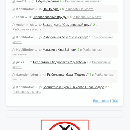
vov111
→
Азбука рыбалки
4
в
Рыболовные магазины
KotRibolov
→
На Понуре
4
в
Рыболовные места
Steel
→
Шаповаловские пруды
6
в
Рыболовные места
vedehin_ss
→
База отдыха "Семеновский пруд"
2
в
Рыболовные места
KotRibolov
→
Рыболовная база "База супер"
1
в
Рыболовные
места
KotRibolov
→
Магазин «King Salmon»
2
в
Рыболовные
магазины
jacks
→
Бесплатно «Федоровка»-2 р.Кубань
1
в
Рыболовные
места
dzendenisden
→
Рыболовная база "Подкова"
4
в
Рыболовные
места
KotRibolov
→
Бесплатно р.Кубань в черте г.Краснодара
2
в
Рыболовные места
Весь эфир
|
RSS