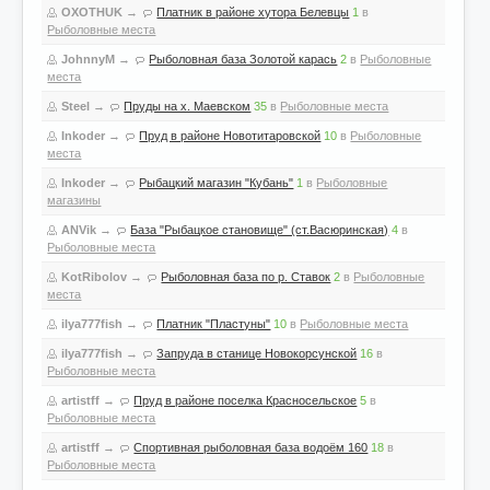
OXOTHUK
→
Платник в районе хутора Белевцы
1
в
Рыболовные места
JohnnyM
→
Рыболовная база Золотой карась
2
в
Рыболовные
места
Steel
→
Пруды на х. Маевском
35
в
Рыболовные места
Inkoder
→
Пруд в районе Новотитаровской
10
в
Рыболовные
места
Inkoder
→
Рыбацкий магазин "Кубань"
1
в
Рыболовные
магазины
ANVik
→
База "Рыбацкое становище" (ст.Васюринская)
4
в
Рыболовные места
KotRibolov
→
Рыболовная база по р. Ставок
2
в
Рыболовные
места
ilya777fish
→
Платник "Пластуны"
10
в
Рыболовные места
ilya777fish
→
Запруда в станице Новокорсунской
16
в
Рыболовные места
artistff
→
Пруд в районе поселка Красносельское
5
в
Рыболовные места
artistff
→
Спортивная рыболовная база водоём 160
18
в
Рыболовные места