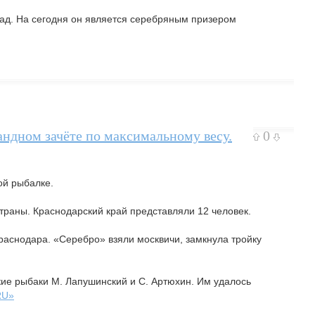
зад. На сегодня он является серебряным призером
андном зачёте по максимальному весу.
0
ой рыбалке.
страны. Краснодарский край представляли 12 человек.
аснодара. «Серебро» взяли москвичи, замкнула тройку
кие рыбаки М. Лапушинский и С. Артюхин. Им удалось
RU»