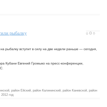
етили рыбалку
0
 на рыбалку вступит в силу на две недели раньше — сегодня,
тора Кубани Евгений Громыко на пресс-конференции,
С.
инской
,
район Ейский
,
район Калининский
,
район Каневской
,
район
,
2012 год