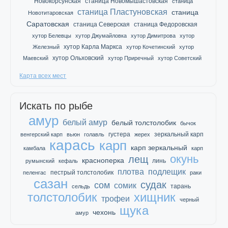
Новокорсунская
станица Новомышастовская
станица
станица Пластуновская
станица
Новотитаровская
Саратовская
станица Северская
станица Федоровская
хутор Белевцы
хутор Джумайловка
хутор Димитрова
хутор
хутор Карла Маркса
Железный
хутор Кочетинский
хутор
хутор Ольховский
Маевский
хутор Приречный
хутор Советский
Карта всех мест
Искать по рыбе
амур
белый амур
белый толстолобик
бычок
густера
зеркальный карп
венгерский карп
вьюн
голавль
жерех
карась
карп
карп зеркальный
камбала
карп
окунь
лещ
красноперка
линь
румынский
кефаль
плотва
подлещик
пестрый толстолобик
пеленгас
раки
сазан
судак
сом
сомик
тарань
сельдь
толстолобик
хищник
трофеи
черный
щука
чехонь
амур