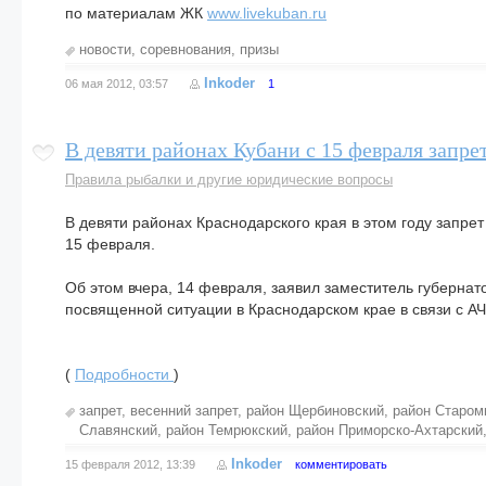
по материалам ЖК
www.livekuban.ru
новости
,
соревнования
,
призы
Inkoder
06 мая 2012, 03:57
1
В девяти районах Кубани с 15 февраля запр
Правила рыбалки и другие юридические вопросы
В девяти районах Краснодарского края в этом году запрет
15 февраля.
Об этом вчера, 14 февраля, заявил заместитель губерна
посвященной ситуации в Краснодарском крае в связи с АЧ
(
Подробности
)
запрет
,
весенний запрет
,
район Щербиновский
,
район Старом
Славянский
,
район Темрюкский
,
район Приморско-Ахтарский
Inkoder
15 февраля 2012, 13:39
комментировать