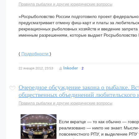
Правила рыбалки и другие юридические вопросы
«Росрыболовство России подготовило проект федеральног
предусматривает отмену фиш-карт и платы за любительс
рекреационных рыболовных хозяйств и введение запрета н
именным разрешениям, которые выдает Росрыболовство 
(
Подробности
)
Inkoder
22 января 2012, 23:53
2
Очередное обсуждение закона о рыбалке. Вс
общественных объединений любительского и
Правила рыбалки и другие юридические вопросы
Если вкратце — то как обычно — говоря
реализовано — никто не знает. Мысли
повсеместного РПУ, и выделение РПУ 