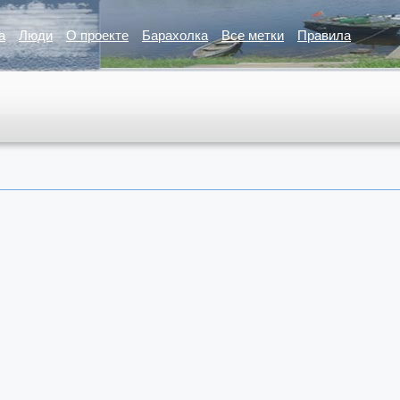
а
Люди
О проекте
Барахолка
Все метки
Правила