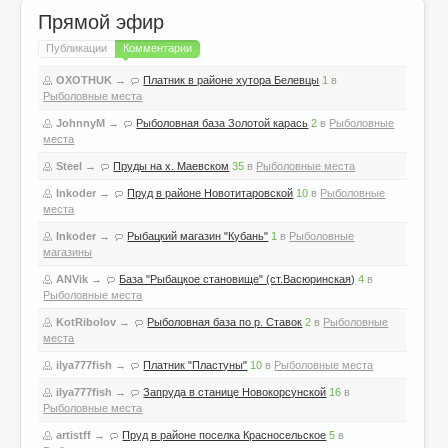
Прямой эфир
Публикации
Комментарии
OXOTHUK
→
Платник в районе хутора Белевцы
1
в
Рыболовные места
JohnnyM
→
Рыболовная база Золотой карась
2
в
Рыболовные
места
Steel
→
Пруды на х. Маевском
35
в
Рыболовные места
Inkoder
→
Пруд в районе Новотитаровской
10
в
Рыболовные
места
Inkoder
→
Рыбацкий магазин "Кубань"
1
в
Рыболовные
магазины
ANVik
→
База "Рыбацкое становище" (ст.Васюринская)
4
в
Рыболовные места
KotRibolov
→
Рыболовная база по р. Ставок
2
в
Рыболовные
места
ilya777fish
→
Платник "Пластуны"
10
в
Рыболовные места
ilya777fish
→
Запруда в станице Новокорсунской
16
в
Рыболовные места
artistff
→
Пруд в районе поселка Красносельское
5
в