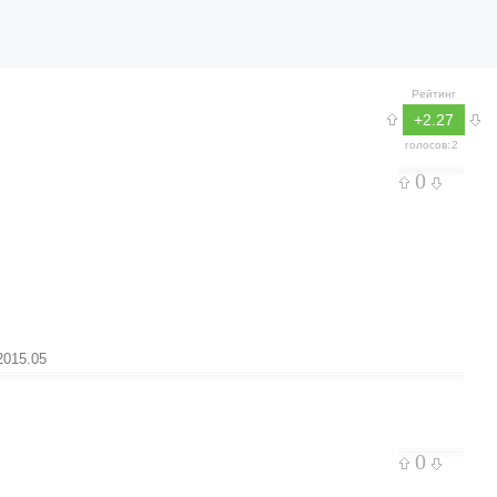
Рейтинг
+2.27
голосов:
2
0
2015.05
0