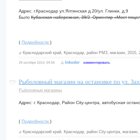
Адрес: г.Краснодар ул.Ялтинская д.20/ул. Глинки, д.9
Было
Кубанская набережная, 39/2. Ориентир «Мост поцел
(
Подробности
)
Краснодарский край
,
Краснодар
,
район РМЗ
,
магазин
,
2015
,
Inkoder
29 октября 2014, 04:56
комментировать
Рыболовный магазин на остановке по ул. Зах
Рыболовные магазины
Адрес: г. Краснодар, Район City-центра, автобусная остан
(
Подробности
)
Краснодарский край
,
Краснодар
,
район City-центра
,
магазин
,