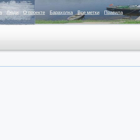
а
Люди
О проекте
Барахолка
Все метки
Правила