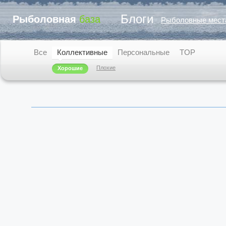
Блоги
Рыболовная
база
Рыболовные мест
Все
Коллективные
Персональные
TOP
Плохие
Хорошие