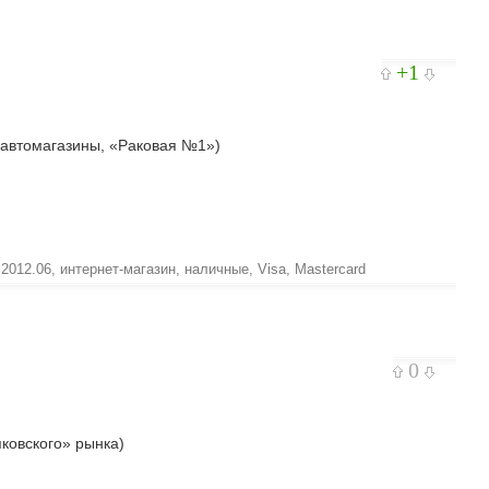
+1
— автомагазины, «Раковая №1»)
,
2012.06
,
интернет-магазин
,
наличные
,
Visa
,
Mastercard
0
яковского» рынка)