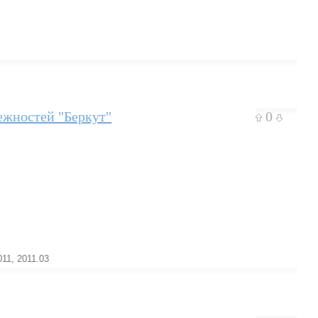
ежностей "Беркут"
0
011
,
2011.03