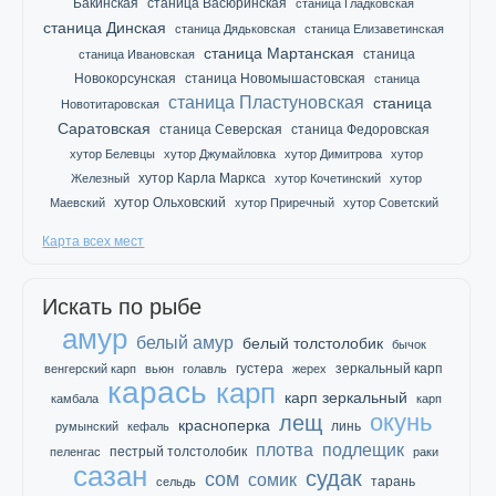
Бакинская
станица Васюринская
станица Гладковская
станица Динская
станица Дядьковская
станица Елизаветинская
станица Мартанская
станица
станица Ивановская
Новокорсунская
станица Новомышастовская
станица
станица Пластуновская
станица
Новотитаровская
Саратовская
станица Северская
станица Федоровская
хутор Белевцы
хутор Джумайловка
хутор Димитрова
хутор
хутор Карла Маркса
Железный
хутор Кочетинский
хутор
хутор Ольховский
Маевский
хутор Приречный
хутор Советский
Карта всех мест
Искать по рыбе
амур
белый амур
белый толстолобик
бычок
густера
зеркальный карп
венгерский карп
вьюн
голавль
жерех
карась
карп
карп зеркальный
камбала
карп
окунь
лещ
красноперка
линь
румынский
кефаль
плотва
подлещик
пестрый толстолобик
пеленгас
раки
сазан
судак
сом
сомик
тарань
сельдь