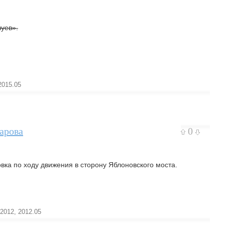
уев».
2015.05
арова
0
овка по ходу движения в сторону Яблоновского моста.
2012
,
2012.05