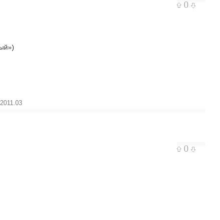
0
ный»)
2011.03
0