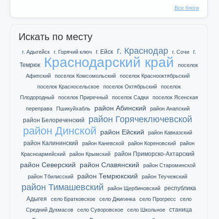
Все блоги
Искать по месту
г. Краснодар
г. Ейск
г.
г. Адыгейск
г. Горячий ключ
г. Сочи
Краснодарский край
Темрюк
поселок
Афипский
поселок Комсомольский
поселок Краснооктябрьский
поселок Красносельское
поселок Октябрьский
поселок
Плодородный
поселок Приречный
поселок Садки
поселок Ясенская
район Абинский
переправа
Пшикуйхабль
район Анапский
район Горячеключевской
район Белореченский
район Динской
район Ейский
район Кавказский
район Калининский
район Каневской
район Кореновский
район
район Приморско-Ахтарский
Красноармейский
район Крымский
район Северский
район Славянский
район Староминской
район Темрюкский
район Тбилисский
район Теучежский
район Тимашевский
республика
район Щербиновский
Адыгея
село Братковское
село Джигинка
село Прогресс
село
станица
Средний Дукмасов
село Суворовское
село Школьное