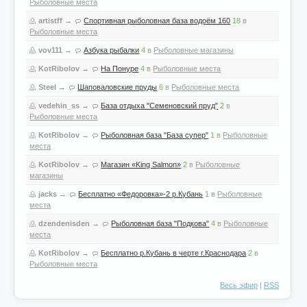
Рыболовные места
artistff
→
Спортивная рыболовная база водоём 160
18
в
Рыболовные места
vov111
→
Азбука рыбалки
4
в
Рыболовные магазины
KotRibolov
→
На Понуре
4
в
Рыболовные места
Steel
→
Шаповаловские пруды
6
в
Рыболовные места
vedehin_ss
→
База отдыха "Семеновский пруд"
2
в
Рыболовные места
KotRibolov
→
Рыболовная база "База супер"
1
в
Рыболовные
места
KotRibolov
→
Магазин «King Salmon»
2
в
Рыболовные
магазины
jacks
→
Бесплатно «Федоровка»-2 р.Кубань
1
в
Рыболовные
места
dzendenisden
→
Рыболовная база "Подкова"
4
в
Рыболовные
места
KotRibolov
→
Бесплатно р.Кубань в черте г.Краснодара
2
в
Рыболовные места
Весь эфир
|
RSS