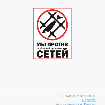
© Powered by
«LiveStreet»
О проекте
Проект
интернет-бюро Инкодер