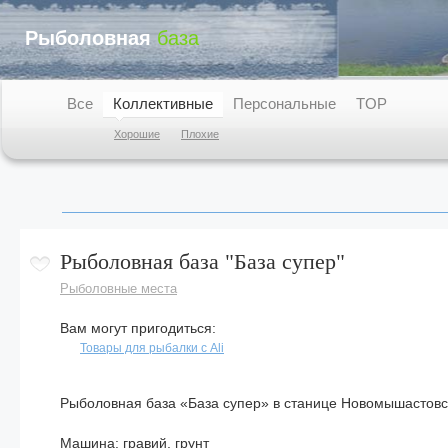
Рыболовная
база
Рыболовные места
Блоги
Люди
О проекте
Все
Коллективные
Персональные
TOP
Хорошие
Плохие
Рыболовная база "База супер"
Рыболовные места
Вам могут пригодиться:
Товары для рыбалки с Ali
Рыболовная база «База супер» в станице Новомышастовс
Машина: гравий, грунт