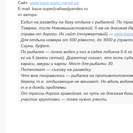
Сайт:
www.baza-super.narod.ru/
E-mail: baza-super[сабака]yandex.ru
от автора:
Ездил на разведку на базу отдыха с рыбалкой. По тра
Темрюк, после Новомышастовской, 5 км не доезжая Ив
справа от дороги. Их сайт (полумертвый) —
www.baza-
Для отдыха номера от 500 р/место, до 3000 р (практи
Сауна, буфет.
По рыбалке — лично видел у них в садке лобиков 5-6 к
кг на 5 (взяли сетью). Директор сказал, что есть суда
караси, амуры и карпы. Мест для рыбалки 30.
Потеплеет — съезжу на разведку.
Что мне понравилось — рыбалка на противоположном
берегу, т.е. отдыхающие не мешают. Но вдоль водое
т.е в дождь проблемы.
От трассы дорога гравийная, но чуть не доезжая баз
участок грунтовки — тоже нужно учесть.