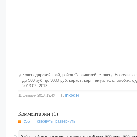
Краснодарский край
,
район Славянский
,
станица Новомышас
до 500 руб
,
до 3000 руб
,
карась
,
карп
,
амур
,
толстолобик
,
су
2013.02
,
2013
Inkoder
11 февраля 2013, 19:43
Комментарии (
1
)
RSS
свернуть
/
развернуть
Забыл добавить главное -
стоимость рыбалки. 500 день, 500 ноч