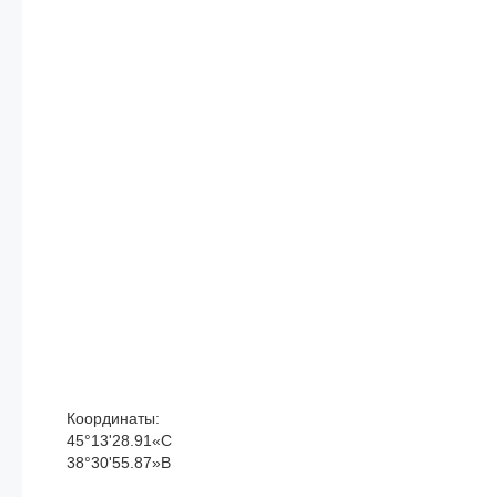
Координаты:
45°13'28.91«С
38°30'55.87»В