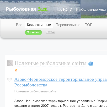
Блоги
Рыболовная
база
Рыболовные мест
Все
Коллективные
Персональные
TOP
Плохие
Хорошие
Полезные рыболовные сайты
Азово-Черноморское территориальное упра
Росрыболовства
Полезные рыболовные сайты
Азово-Черноморское территориальное управле­ние Росры
создано в марте 2007 года в г. Ростове-на-Дону с целью 