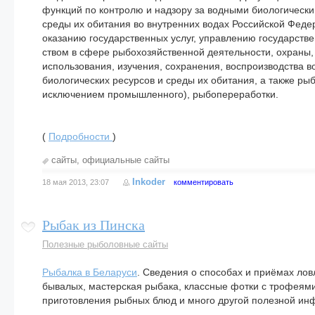
функций по контролю и надзору за водными биологи­ческ
среды их обитания во внутрен­них водах Российской Феде
оказанию государ­ственных услуг, управлению государст
ством в сфере рыбохозяйственной деятельности, охра­ны
использования, изучения, сохране­ния, воспроизводства 
биологических ресурсов и среды их обитания, а также рыб
исключением промышленного), рыбопереработки.
(
Подробности
)
сайты
,
официальные сайты
Inkoder
18 мая 2013, 23:07
комментировать
Рыбак из Пинска
Полезные рыболовные сайты
Рыбалка в Беларуси
. Сведения о способах и приёмах лов
бывалых, мастерская рыбака, классные фотки с трофеям
приготовления рыбных блюд и много другой полезной ин