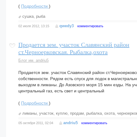
(
Подробности
)
сушка
,
рыба
qwedy3
02 июля 2012, 13:15
комментировать
Продается зем. участок Славянский район
ст.Черноерковская. Рыбалка,охота
Блог им. andriu5
Продается зем. участок Славянский район ст.Черноерковск
собственности. Рядом есть спуск для лодок в магистральн
выходом в лиманы. До Азовского моря 15 мин езды. На уч
центральный газ, есть свет и центральный
(
Подробности
)
лиманы
,
участок
,
куплю
,
продам
,
рыбалка
,
охота
,
черноерко
andriu5
05 октября 2011, 02:04
комментировать