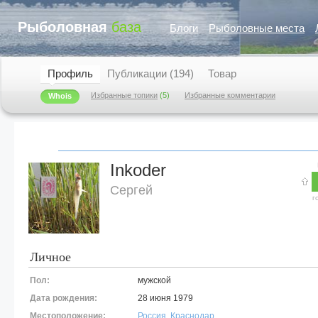
Рыболовная
база
Блоги
Рыболовные места
Профиль
Публикации (194)
Товар
Избранные топики
(5)
Избранные комментарии
Whois
Inkoder
Сергей
г
Личное
Пол:
мужской
Дата рождения:
28 июня 1979
Местоположение:
Россия
,
Краснодар