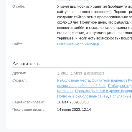
О себе:
У меня два любимых занятия (вообще-то их 
сайту они не имеют отношения). Первое - р
создание сайтов, чем я профессионально з
около 10 лет. Понятное дело, что рыбалка и
являются хобби, и к сожалению не всегда х
его наполнение, и актуализацию информаци
терпимее, и, если есть возможность - помог
Сайт:
Интернет-бюро Инкодер
Активность
Друзья:
Vikki
Steel
arttutorials
Создал:
Рыболовные места
,
Обитатели водоемов К
новости на рыболовной базе
,
Рыбацкое вид
магазины
,
Правила рыбалки и другие юриди
Полезные рыболовные сайты
,
Популярные 
Зарегистрирован:
10 мая 2009, 00:00
Последний визит:
14 июля 2023, 12:14