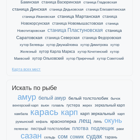
Бакинская
станица Васюринская
станица Гладковская
станица Динская
станица Дядьковская
станица Елизаветинская
станица Мартанская
станица
станица Ивановская
Новокорсунская
станица Новомышастовская
станица
станица Пластуновская
станица
Новотитаровская
Саратовская
станица Северская
станица Федоровская
хутор Белевцы
хутор Джумайловка
хутор Димитрова
хутор
хутор Карла Маркса
Железный
хутор Кочетинский
хутор
хутор Ольховский
Маевский
хутор Приречный
хутор Советский
Карта всех мест
Искать по рыбе
амур
белый амур
белый толстолобик
бычок
густера
зеркальный карп
венгерский карп
вьюн
голавль
жерех
карась
карп
карп зеркальный
камбала
карп
окунь
лещ
красноперка
линь
румынский
кефаль
плотва
подлещик
пестрый толстолобик
пеленгас
раки
сазан
судак
сом
сомик
тарань
сельдь