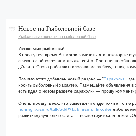
Новое на Рыболовной базе
Рыболовные новости на рыболовной базе
Уважаемые рыболовы!
В последнее время Вы могли заметить, что некоторые фун
связано с обновлением движка сайта. Постепенно обновл
дОлжно. Снова работают голосование за базу, топик, ко
Помимо этого добавлен новый раздел — "
Барахолка
", гд
носить рыболовный характер. Размещайте объявления в с
есть идея о новом разделе барахолки — прошу комментиро
Очень прошу, всех, кто заметил что где-то что-то не
fishing-base.ru/talk/add/?talk_users=Inkoder
либо комме
развитию/улучшению сайта — воспользуйтесь кнопкой «Ос