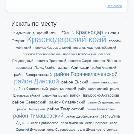
Все блоги
Искать по месту
г. Краснодар
г. Ейск
г.
г. Адыгейск
г. Горячий ключ
г. Сочи
Краснодарский край
Темрюк
поселок
Афипский
поселок Комсомольский
поселок Краснооктябрьский
поселок Красносельское
поселок Октябрьский
поселок
Плодородный
поселок Приречный
поселок Садки
поселок Ясенская
район Абинский
переправа
Пшикуйхабль
район Анапский
район Горячеключевской
район Белореченский
район Динской
район Ейский
район Кавказский
район Калининский
район Каневской
район Кореновский
район
район Приморско-Ахтарский
Красноармейский
район Крымский
район Северский
район Славянский
район Староминской
район Темрюкский
район Тбилисский
район Теучежский
район Тимашевский
республика
район Щербиновский
Адыгея
село Братковское
село Джигинка
село Прогресс
село
станица
Средний Дукмасов
село Суворовское
село Школьное