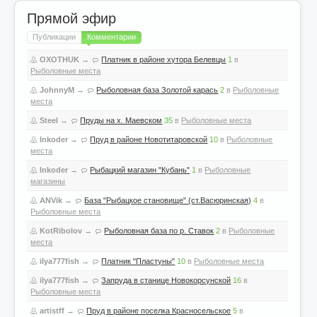
Прямой эфир
Публикации
Комментарии
OXOTHUK
→
Платник в районе хутора Белевцы
1
в
Рыболовные места
JohnnyM
→
Рыболовная база Золотой карась
2
в
Рыболовные
места
Steel
→
Пруды на х. Маевском
35
в
Рыболовные места
Inkoder
→
Пруд в районе Новотитаровской
10
в
Рыболовные
места
Inkoder
→
Рыбацкий магазин "Кубань"
1
в
Рыболовные
магазины
ANVik
→
База "Рыбацкое становище" (ст.Васюринская)
4
в
Рыболовные места
KotRibolov
→
Рыболовная база по р. Ставок
2
в
Рыболовные
места
ilya777fish
→
Платник "Пластуны"
10
в
Рыболовные места
ilya777fish
→
Запруда в станице Новокорсунской
16
в
Рыболовные места
artistff
→
Пруд в районе поселка Красносельское
5
в