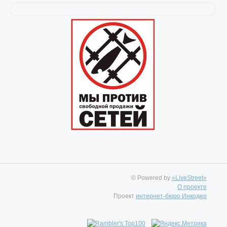
© Powered by
«LiveStreet»
О проекте
Проект
интернет-бюро Инкодер