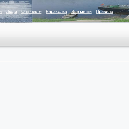
а
Люди
О проекте
Барахолка
Все метки
Правила