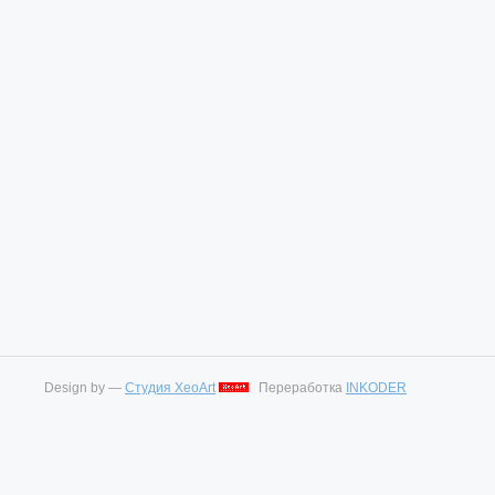
Design by —
Студия XeoArt
Переработка
INKODER