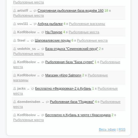
Рыболовные места
artistff
→
Спортивная рыболовная база водоём 160
18
в
Рыболовные места
vov111
→
Азбука рыбалки
4
в
Рыболовные магазины
KotRibolov
→
На Понуре
4
в
Рыболовные места
Steel
→
Шаповаловские пруды
6
в
Рыболовные места
vedehin_ss
→
База отдыха "Семеновский пруд"
2
в
Рыболовные места
KotRibolov
→
Рыболовная база "База супер"
1
в
Рыболовные
места
KotRibolov
→
Магазин «King Salmon»
2
в
Рыболовные
магазины
jacks
→
Бесплатно «Федоровка»-2 р.Кубань
1
в
Рыболовные
места
dzendenisden
→
Рыболовная база "Подкова"
4
в
Рыболовные
места
KotRibolov
→
Бесплатно р.Кубань в черте г.Краснодара
2
в
Рыболовные места
Весь эфир
|
RSS