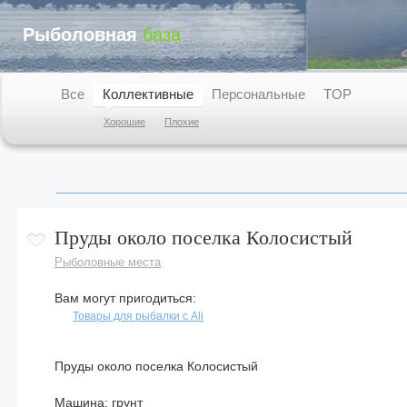
Рыболовная
база
Рыболовные места
Блоги
Люди
О проекте
Все
Коллективные
Персональные
TOP
Хорошие
Плохие
Пруды около поселка Колосистый
Рыболовные места
Вам могут пригодиться:
Товары для рыбалки с Ali
Пруды около поселка Колосистый
Машина: грунт