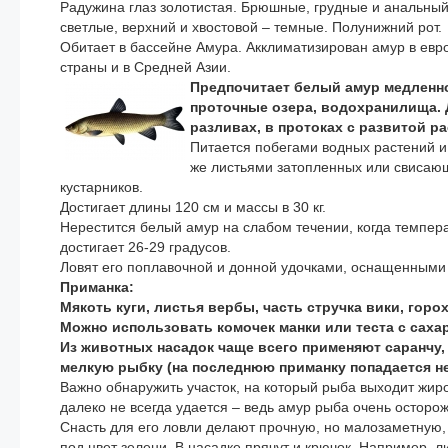
Радужина глаз золотистая. Брюшные, грудные и анальны
светлые, верхний и хвостовой – темные. Полунижний рот.
Обитает в бассейне Амура. Акклиматизирован амур в евр
страны и в Средней Азии.
Предпочитает белый амур медленно
проточные озера, водохранилища. 
разливах, в протоках с развитой р
Питается побегами водных растений и
же листьями затопленных или свисаю
кустарников.
Достигает длины 120 см и массы в 30 кг.
Нерестится белый амур на слабом течении, когда темпер
достигает 26-29 градусов.
Ловят его поплавочной и донной удочками, оснащенными
Приманка:
Мякоть куги, листья вербы, часть стручка вики, горох
Можно использовать комочек манки или теста с саха
Из животных насадок чаще всего применяют саранчу,
мелкую рыбку (на последнюю приманку попадается не
Важно обнаружить участок, на который рыба выходит жиро
далеко не всегда удается – ведь амур рыба очень осторо
Снасть для его ловли делают прочную, но малозаметную
под цвет зелени. В насадке прячут и крючок. Например, л