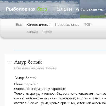
Блоги
Рыболовная
база
Рыболовные мест
Все
Коллективные
Персональные
TOP
Хорошие
Плохие
Амур белый
Обитатели водоемов Кубани
Амур белый
Стайная рыба.
Относится к семейству карповых.
Тело у амура удлиненное. Окраска зеленовато или желто
спине, на боках — темная с позолотой, в брюшной части 
светлая. Все чешуйки, кроме брюшных, с темной окаемко