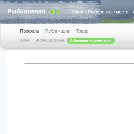
Рыболовная
база
Блоги
Рыболовные места
Профиль
Публикации
Товар
Whois
Избранные топики
Избранные комментарии