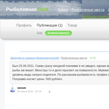
Рыболовная
база
Блоги
Рыболовные места
Профиль
Публикации (1)
Товар
Блог
Комментарии
(1)
Запруда в станице Новокорсунской
/
Рыболовные места
16
Был 25.06.2011. Скажу сразу ниодной поклевки я не увидел, однако в
рыбы аж кишит. Монстры то и дело прыгают на поверхности. Мужики 
уровень воды сильно поднялся. По рассказам рыбаков есть трофеи о
Поправка насчет цены- 500 руб/чел.
venom
26 июня 2011, 18:14