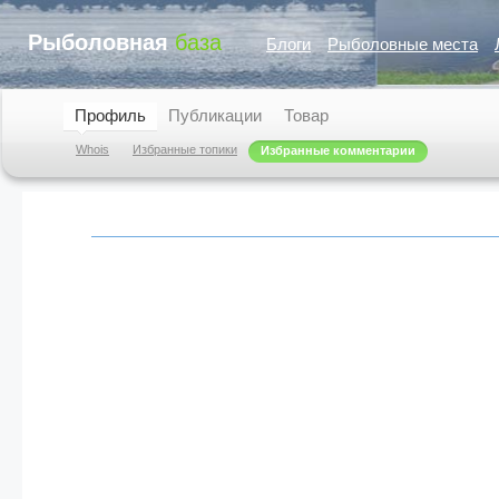
Рыболовная
база
Блоги
Рыболовные места
Профиль
Публикации
Товар
Whois
Избранные топики
Избранные комментарии