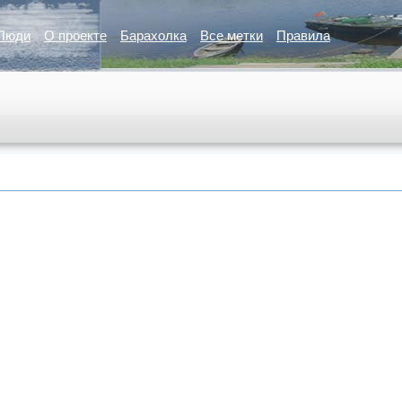
Люди
О проекте
Барахолка
Все метки
Правила