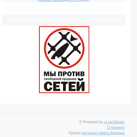
© Powered by
«LiveStreet»
О проекте
Проект
интернет-бюро Инкодер