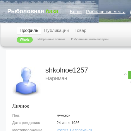
Рыболовная
база
Блоги
Рыболовные места
Профиль
Публикации
Товар
Избранные топики
Избранные комментарии
Whois
shkolnoe1257
Нариман
г
Личное
Пол:
мужской
Дата рождения:
24 июля 1986
Местоположение:
Россия
,
Белореченск