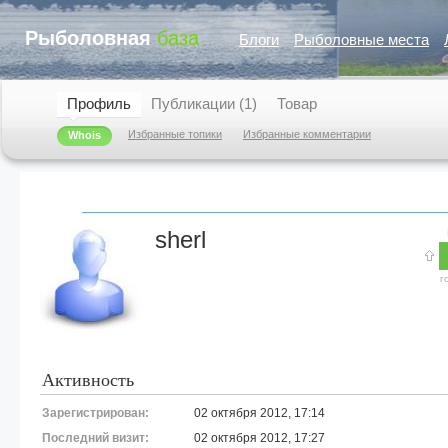
Рыболовная
база
Блоги
Рыболовные места
Профиль
Публикации (1)
Товар
Избранные топики
Избранные комментарии
Whois
sherl
г
Активность
Зарегистрирован:
02 октября 2012, 17:14
Последний визит:
02 октября 2012, 17:27