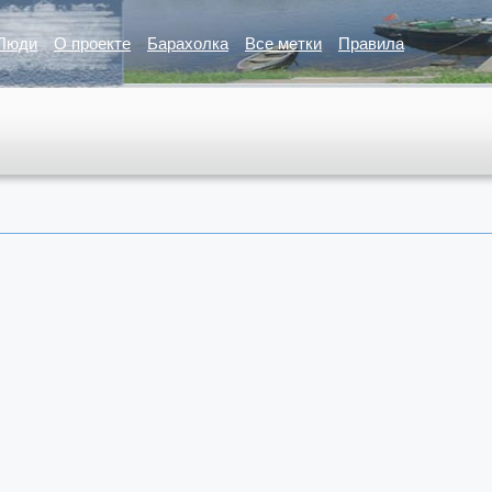
Люди
О проекте
Барахолка
Все метки
Правила