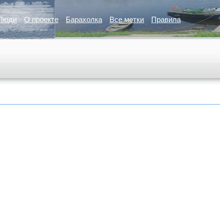
Люди
О проекте
Барахолка
Все метки
Правила