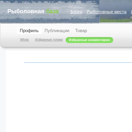
Рыболовная
база
Блоги
Рыболовные места
Профиль
Публикации
Товар
Whois
Избранные топики
Избранные комментарии