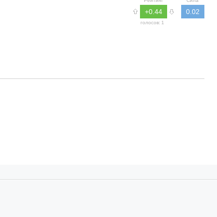
Рейтинг
Сила
+0.44
0.02
голосов:
1