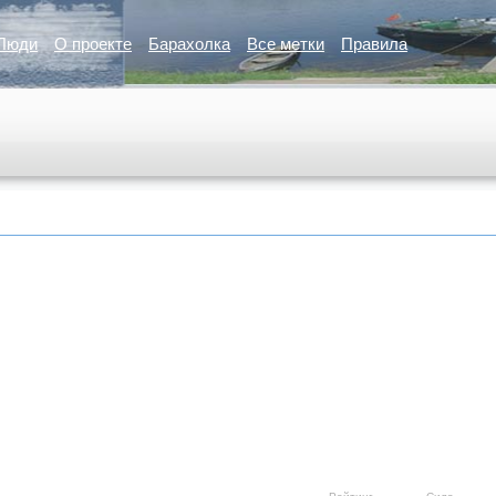
Люди
О проекте
Барахолка
Все метки
Правила