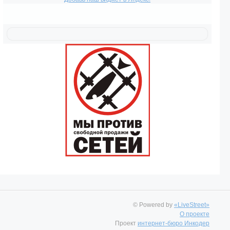
© Powered by
«LiveStreet»
О проекте
Проект
интернет-бюро Инкодер