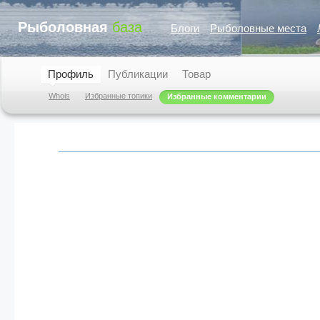
Рыболовная
база
Блоги
Рыболовные места
Профиль
Публикации
Товар
Whois
Избранные топики
Избранные комментарии