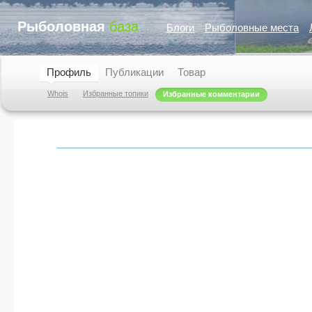
Рыболовная
база
Блоги
Рыболовные места
Профиль
Публикации
Товар
Whois
Избранные топики
Избранные комментарии