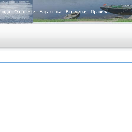
Люди
О проекте
Барахолка
Все метки
Правила