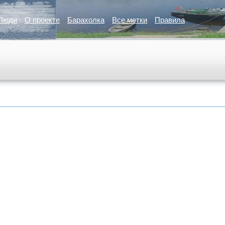
Люди
О проекте
Барахолка
Все метки
Правила