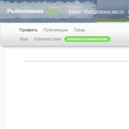
Рыболовная
база
Блоги
Рыболовные места
Профиль
Публикации
Товар
Whois
Избранные топики
Избранные комментарии