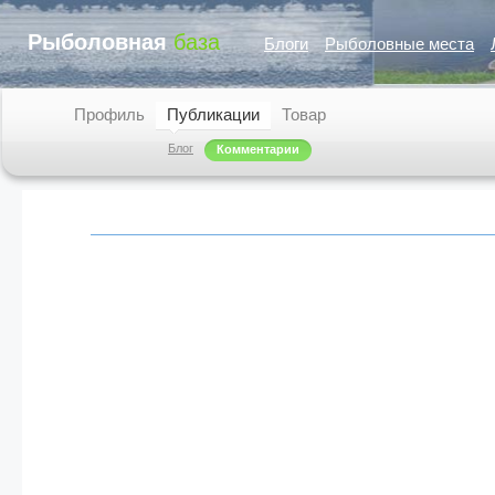
Рыболовная
база
Блоги
Рыболовные места
Профиль
Публикации
Товар
Блог
Комментарии