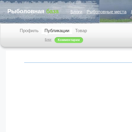
Рыболовная
база
Блоги
Рыболовные места
Профиль
Публикации
Товар
Блог
Комментарии