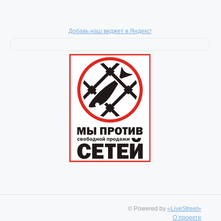
Добавь наш виджет в Яндекс!
© Powered by
«LiveStreet»
О проекте