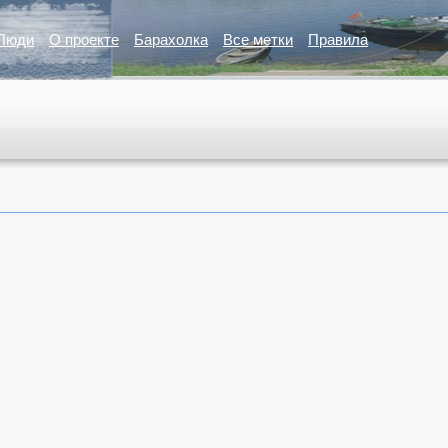
Люди
О проекте
Барахолка
Все метки
Правила