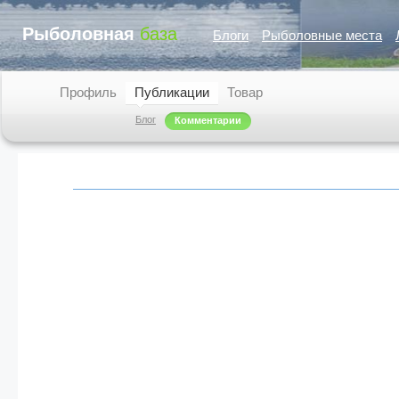
Рыболовная
база
Блоги
Рыболовные места
Профиль
Публикации
Товар
Блог
Комментарии