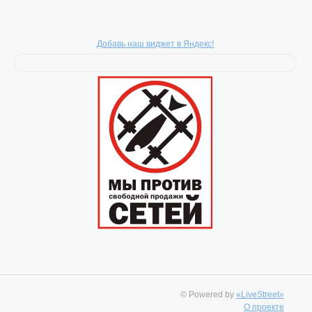
Добавь наш виджет в Яндекс!
© Powered by
«LiveStreet»
О проекте