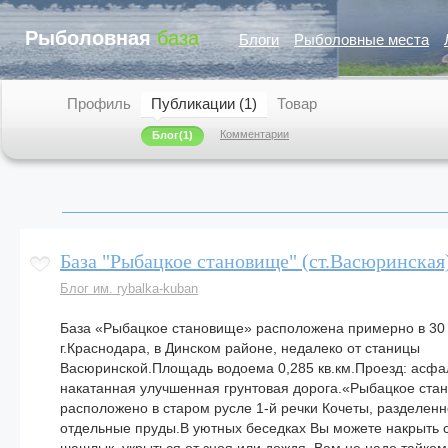
Рыболовная
база
Блоги
Рыболовные места
Профиль
Публикации (1)
Товар
Комментарии
Блог
(1)
База "Рыбацкое становище" (ст.Васюринская
Блог им. rybalka-kuban
База «Рыбацкое становище» расположена примерно в 30 
г.Краснодара, в Динском районе, недалеко от станицы
Васюринской.Площадь водоема 0,285 кв.км.Проезд: асфа
накатанная улучшенная грунтовая дорога.«Рыбацкое ста
расположено в старом русле 1-й речки Кочеты, разделен
отдельные пруды.В уютных беседках Вы можете накрыть с