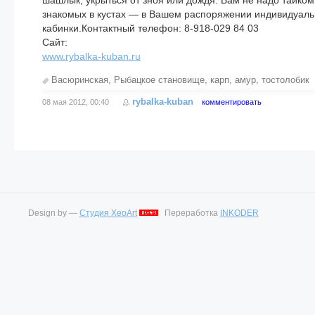
шашлык, укрыться от зноя или дождя. Вам не надо тайком
знакомых в кустах — в Вашем распоряжении индивидуал
кабинки.Контактный телефон: 8-918-029 84 03
Сайт:
www.rybalka-kuban.ru
Васюринская
,
Рыбацкое становище
,
карп
,
амур
,
тостолобик
rybalka-kuban
08 мая 2012, 00:40
комментировать
Design by —
Студия XeoArt
Переработка
INKODER