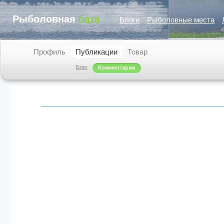
Рыболовная
база
Блоги
Рыболовные места
Профиль
Публикации
Товар
Блог
Комментарии