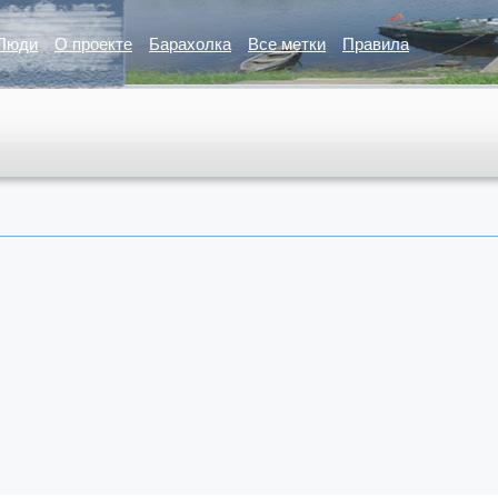
Люди
О проекте
Барахолка
Все метки
Правила