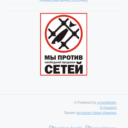
© Powered by
«LiveStreet»
О проекте
Проект
интернет-бюро Инкодер