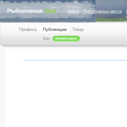
Рыболовная
база
Блоги
Рыболовные места
Профиль
Публикации
Товар
Блог
Комментарии