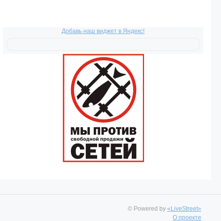
Добавь наш виджет в Яндекс!
© Powered by
«LiveStreet»
О проекте