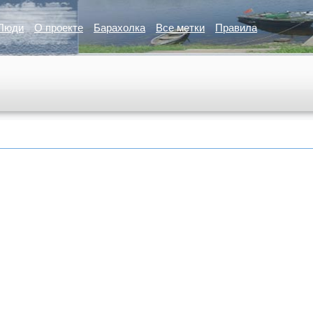
Люди
О проекте
Барахолка
Все метки
Правила