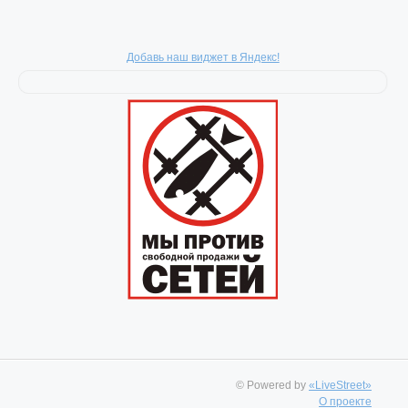
Добавь наш виджет в Яндекс!
© Powered by
«LiveStreet»
О проекте