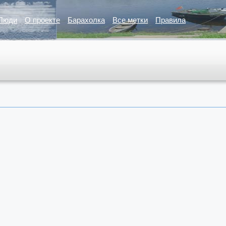
Люди
О проекте
Барахолка
Все метки
Правила