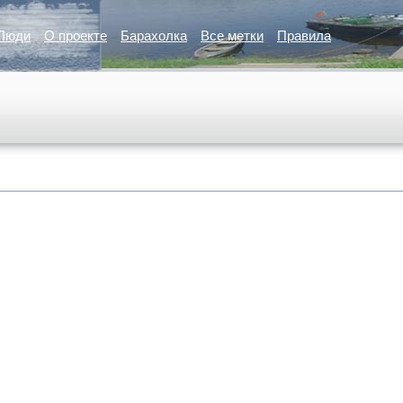
Люди
О проекте
Барахолка
Все метки
Правила