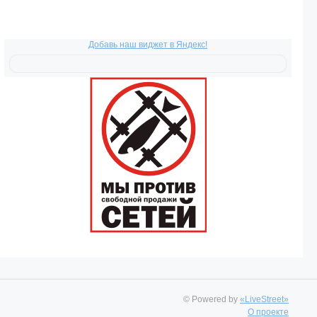
Добавь наш виджет в Яндекс!
© Powered by
«LiveStreet»
О проекте