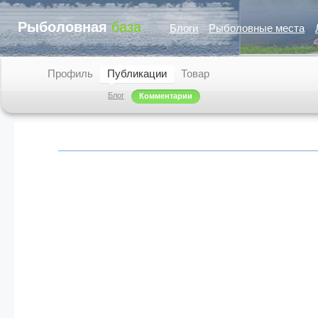
Рыболовная
база
Блоги
Рыболовные места
Профиль
Публикации
Товар
Блог
Комментарии