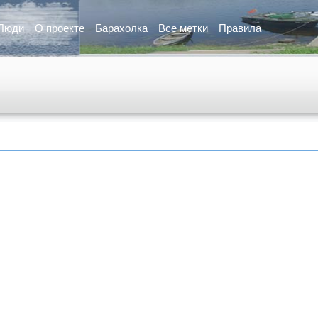
Люди
О проекте
Барахолка
Все метки
Правила