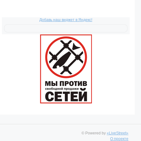
Добавь наш виджет в Яндекс!
© Powered by
«LiveStreet»
О проекте