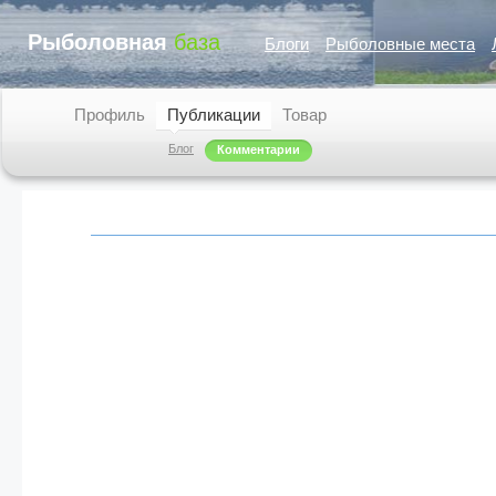
Рыболовная
база
Блоги
Рыболовные места
Профиль
Публикации
Товар
Блог
Комментарии