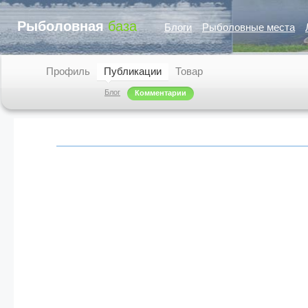
Рыболовная
база
Блоги
Рыболовные места
Профиль
Публикации
Товар
Блог
Комментарии