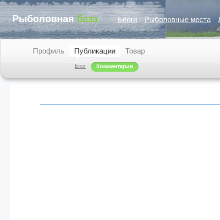
Рыболовная
база
Блоги
Рыболовные места
Профиль
Публикации
Товар
Блог
Комментарии