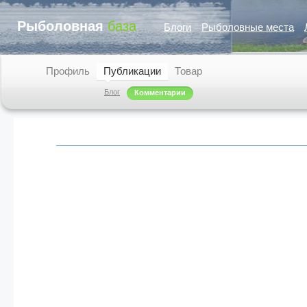
Рыболовная
база
Блоги
Рыболовные места
Профиль
Публикации
Товар
Блог
Комментарии