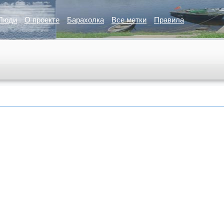
Люди
О проекте
Барахолка
Все метки
Правила