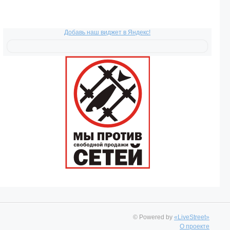
Добавь наш виджет в Яндекс!
© Powered by
«LiveStreet»
О проекте