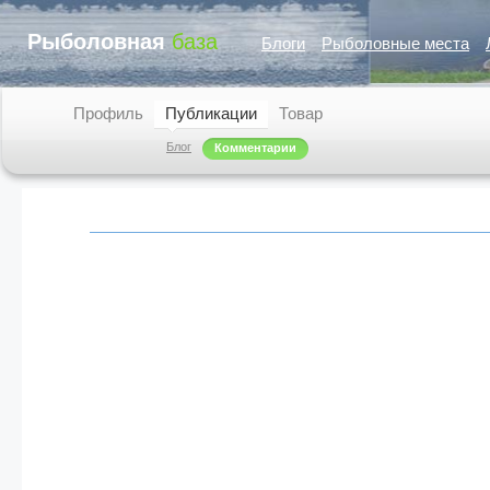
Рыболовная
база
Блоги
Рыболовные места
Профиль
Публикации
Товар
Блог
Комментарии