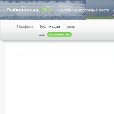
Рыболовная
база
Блоги
Рыболовные места
Профиль
Публикации
Товар
Блог
Комментарии