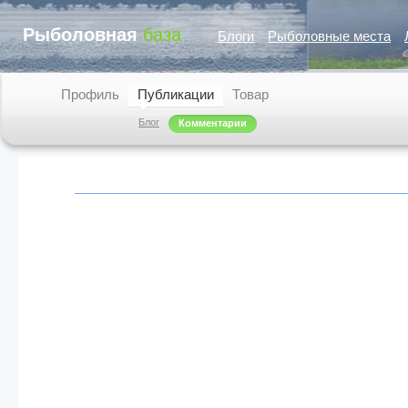
Рыболовная
база
Блоги
Рыболовные места
Профиль
Публикации
Товар
Блог
Комментарии