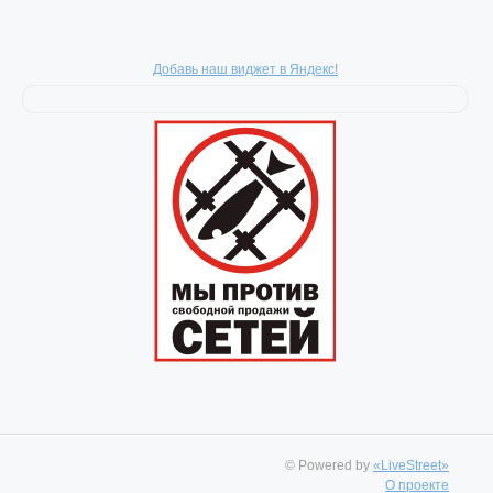
Добавь наш виджет в Яндекс!
© Powered by
«LiveStreet»
О проекте