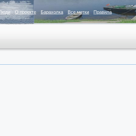
Люди
О проекте
Барахолка
Все метки
Правила