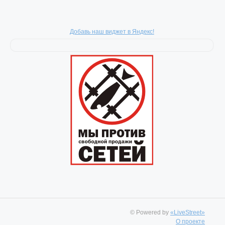
Добавь наш виджет в Яндекс!
© Powered by
«LiveStreet»
О проекте