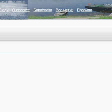
Люди
О проекте
Барахолка
Все метки
Правила