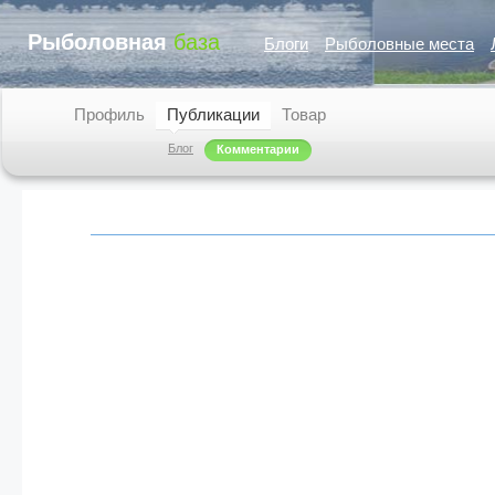
Рыболовная
база
Блоги
Рыболовные места
Профиль
Публикации
Товар
Блог
Комментарии