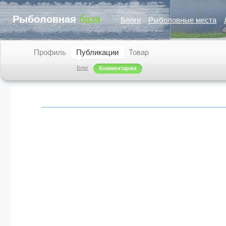
Рыболовная
база
Блоги
Рыболовные места
Профиль
Публикации
Товар
Блог
Комментарии